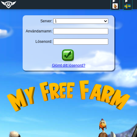
Server:
Användarnamn:
Lösenord:
Glömt ditt lösenord?