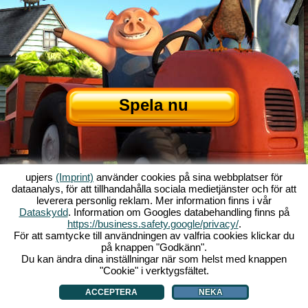
Spela nu
upjers
(Imprint)
använder cookies på sina webbplatser för
dataanalys, för att tillhandahålla sociala medietjänster och för att
leverera personlig reklam. Mer information finns i vår
Dataskydd
. Information om Googles databehandling finns på
Om My Free Farm
|
Historien bakom webbläsarenspelet
|
Funktionerna
|
https://business.safety.google/privacy/
.
GTC
|
Kontakt/Credits
|
Datasäkerhetspolicy
|
Regler
|
Forum
|
Support
|
För att samtycke till användningen av valfria cookies klickar du
på knappen "Godkänn".
My Free Farm 2 App
|
Google Play
|
App Store
|
Webbläsarspel - upjers.com
Du kan ändra dina inställningar när som helst med knappen
|
Hantera Cookies
"Cookie" i verktygsfältet.
ACCEPTERA
NEKA