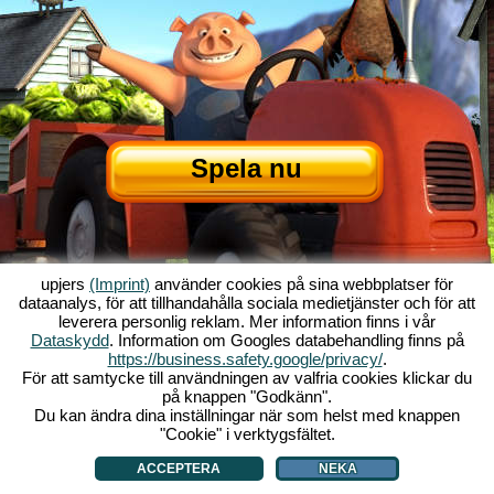
Spela nu
upjers
(Imprint)
använder cookies på sina webbplatser för
dataanalys, för att tillhandahålla sociala medietjänster och för att
leverera personlig reklam. Mer information finns i vår
Dataskydd
. Information om Googles databehandling finns på
Om My Free Farm
|
Historien bakom webbläsarenspelet
|
Funktionerna
|
https://business.safety.google/privacy/
.
GTC
|
Kontakt/Credits
|
Datasäkerhetspolicy
|
Regler
|
Forum
|
Support
|
För att samtycke till användningen av valfria cookies klickar du
på knappen "Godkänn".
My Free Farm 2 App
|
Google Play
|
App Store
|
Webbläsarspel - upjers.com
Du kan ändra dina inställningar när som helst med knappen
|
Hantera Cookies
"Cookie" i verktygsfältet.
ACCEPTERA
NEKA