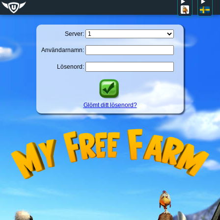
Server:
Användarnamn:
Lösenord:
Glömt ditt lösenord?