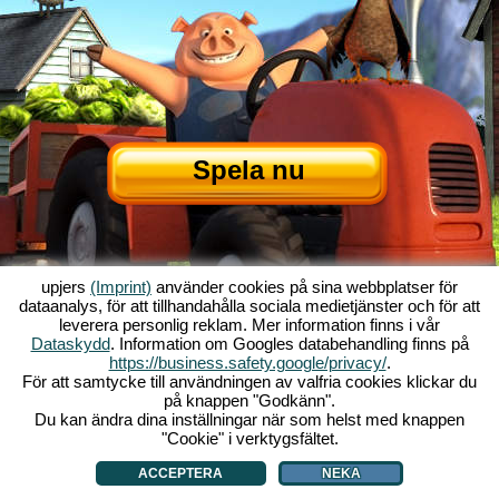
Spela nu
upjers
(Imprint)
använder cookies på sina webbplatser för
dataanalys, för att tillhandahålla sociala medietjänster och för att
leverera personlig reklam. Mer information finns i vår
Dataskydd
. Information om Googles databehandling finns på
Om My Free Farm
|
Historien bakom webbläsarenspelet
|
Funktionerna
|
https://business.safety.google/privacy/
.
GTC
|
Kontakt/Credits
|
Datasäkerhetspolicy
|
Regler
|
Forum
|
Support
|
För att samtycke till användningen av valfria cookies klickar du
på knappen "Godkänn".
My Free Farm 2 App
|
Google Play
|
App Store
|
Webbläsarspel - upjers.com
Du kan ändra dina inställningar när som helst med knappen
|
Hantera Cookies
"Cookie" i verktygsfältet.
ACCEPTERA
NEKA