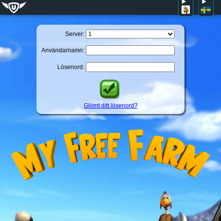
Server:
Användarnamn:
Lösenord:
Glömt ditt lösenord?