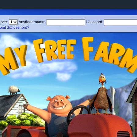
rver:
Användarnamn:
Lösenord:
ömt ditt lösenord?