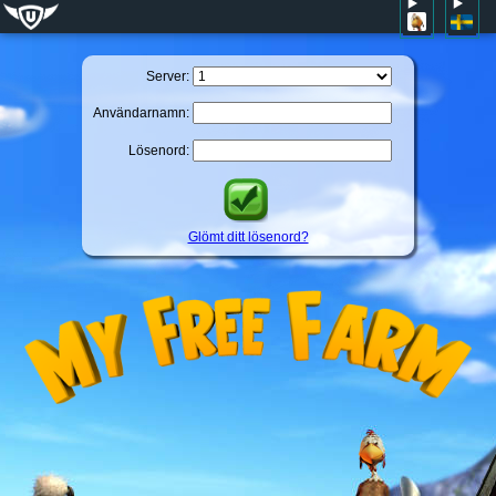
Server:
Användarnamn:
Lösenord:
Glömt ditt lösenord?