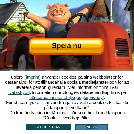
Spela nu
upjers
(Imprint)
använder cookies på sina webbplatser för
dataanalys, för att tillhandahålla sociala medietjänster och för att
leverera personlig reklam. Mer information finns i vår
Dataskydd
. Information om Googles databehandling finns på
Om My Free Farm
|
Historien bakom webbläsarenspelet
|
Funktionerna
|
https://business.safety.google/privacy/
.
GTC
|
Kontakt/Credits
|
Datasäkerhetspolicy
|
Regler
|
Forum
|
Support
|
För att samtycke till användningen av valfria cookies klickar du
på knappen "Godkänn".
My Free Farm 2 App
|
Google Play
|
App Store
|
Webbläsarspel - upjers.com
Du kan ändra dina inställningar när som helst med knappen
|
Hantera Cookies
"Cookie" i verktygsfältet.
ACCEPTERA
NEKA