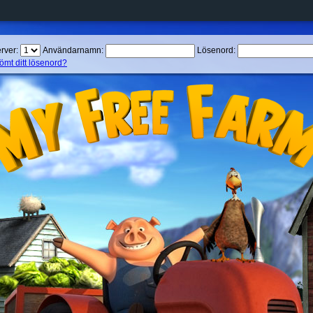
rver:
Användarnamn:
Lösenord:
ömt ditt lösenord?