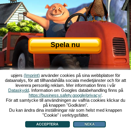
Spela nu
upjers
(Imprint)
använder cookies på sina webbplatser för
dataanalys, för att tillhandahålla sociala medietjänster och för att
leverera personlig reklam. Mer information finns i vår
Dataskydd
. Information om Googles databehandling finns på
Om My Free Farm
|
Historien bakom webbläsarenspelet
|
Funktionerna
|
https://business.safety.google/privacy/
.
GTC
|
Kontakt/Credits
|
Datasäkerhetspolicy
|
Regler
|
Forum
|
Support
|
För att samtycke till användningen av valfria cookies klickar du
på knappen "Godkänn".
My Free Farm 2 App
|
Google Play
|
App Store
|
Webbläsarspel - upjers.com
Du kan ändra dina inställningar när som helst med knappen
|
Hantera Cookies
"Cookie" i verktygsfältet.
ACCEPTERA
NEKA