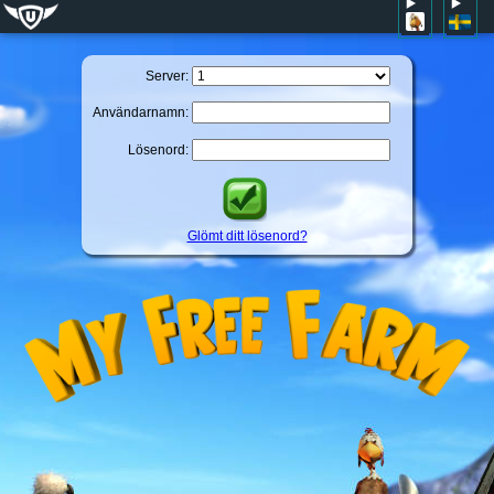
Server:
Användarnamn:
Lösenord:
Glömt ditt lösenord?