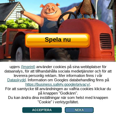
Spela nu
upjers
(Imprint)
använder cookies på sina webbplatser för
dataanalys, för att tillhandahålla sociala medietjänster och för att
leverera personlig reklam. Mer information finns i vår
Dataskydd
. Information om Googles databehandling finns på
Om My Free Farm
|
Historien bakom webbläsarenspelet
|
Funktionerna
|
https://business.safety.google/privacy/
.
GTC
|
Kontakt/Credits
|
Datasäkerhetspolicy
|
Regler
|
Forum
|
Support
|
För att samtycke till användningen av valfria cookies klickar du
på knappen "Godkänn".
My Free Farm 2 App
|
Google Play
|
App Store
|
Webbläsarspel - upjers.com
Du kan ändra dina inställningar när som helst med knappen
|
Hantera Cookies
"Cookie" i verktygsfältet.
ACCEPTERA
NEKA