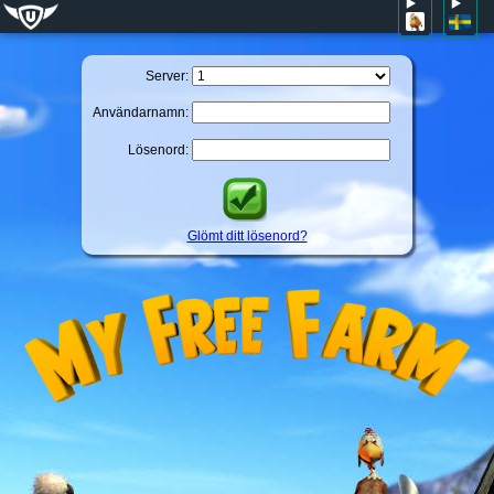
Server:
Användarnamn:
Lösenord:
Glömt ditt lösenord?