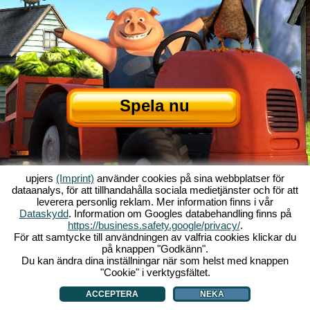
Spela nu
upjers
(Imprint)
använder cookies på sina webbplatser för
dataanalys, för att tillhandahålla sociala medietjänster och för att
leverera personlig reklam. Mer information finns i vår
Dataskydd
. Information om Googles databehandling finns på
Om My Free Farm
|
Historien bakom webbläsarenspelet
|
Funktionerna
|
https://business.safety.google/privacy/
.
GTC
|
Kontakt/Credits
|
Datasäkerhetspolicy
|
Regler
|
Forum
|
Support
|
För att samtycke till användningen av valfria cookies klickar du
på knappen "Godkänn".
My Free Farm 2 App
|
Google Play
|
App Store
|
Webbläsarspel - upjers.com
Du kan ändra dina inställningar när som helst med knappen
|
Hantera Cookies
"Cookie" i verktygsfältet.
ACCEPTERA
NEKA