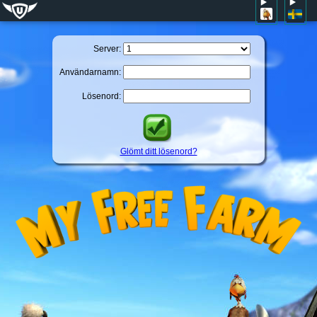
Server:
Användarnamn:
Lösenord:
Glömt ditt lösenord?